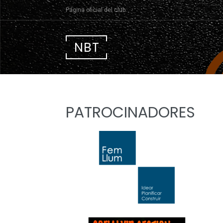
Página oficial del club
NBT
PATROCINADORES